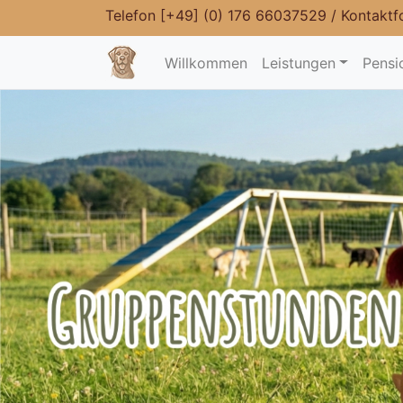
Telefon
[+49] (0) 176 66037529
/
Kontaktf
Willkommen
Leistungen
Pensi