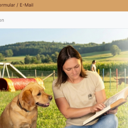
ormular
/
E-Mail
on